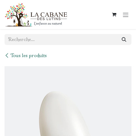
Se rendre au contenu
Tous les produits