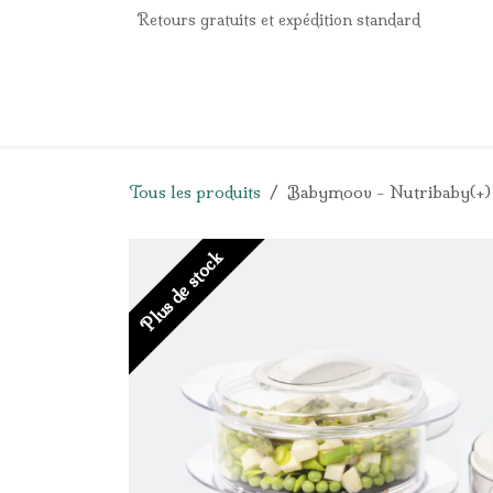
Se rendre au contenu
Retours gratuits et expédition standard
Accueil
e-Shop
Listes de naissance
Panier
Tous les produits
Babymoov - Nutribaby(+) -
Plus de stock