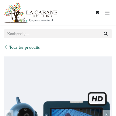
Se rendre au contenu
Tous les produits