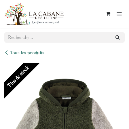
Se rendre au contenu
Tous les produits
Plus de stock