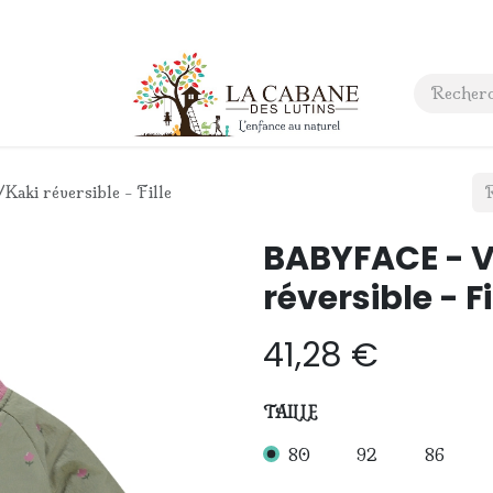
 anniversaire
Contact
ki réversible - Fille
BABYFACE - 
réversible - Fi
41,28
€
TAILLE
80
92
86