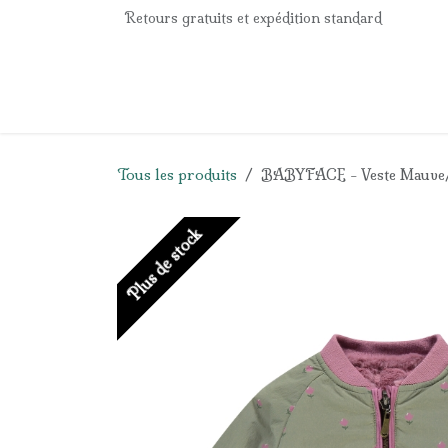
Se rendre au contenu
Retours gratuits et expédition standard
Accueil
e-Shop
Listes de naissance
Panier
Tous les produits
BABYFACE - Veste Mauve/Ka
Plus de stock