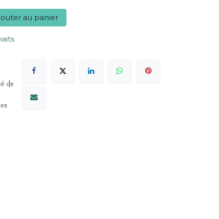
outer au panier
haits
sé de
les