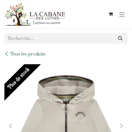
Se rendre au contenu
Tous les produits
Plus de stock