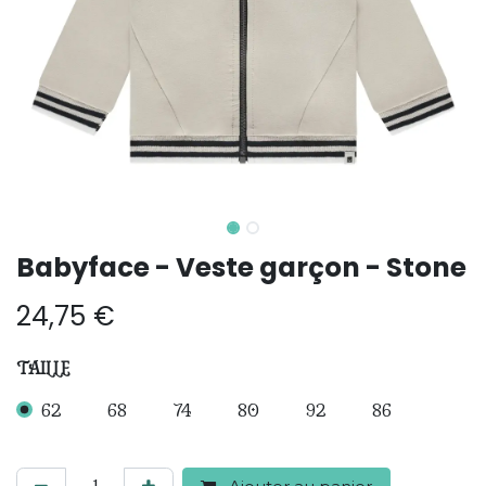
Babyface - Veste garçon - Stone
24,75
€
TAILLE
62
68
74
80
92
86