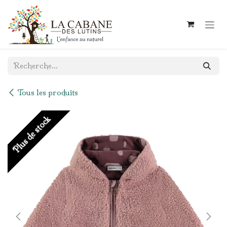
Se rendre au contenu
Tous les produits
Plus de stock