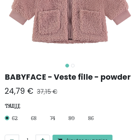
BABYFACE - Veste fille - powder
24,79
€
37,15
€
TAILLE
62
68
74
80
86