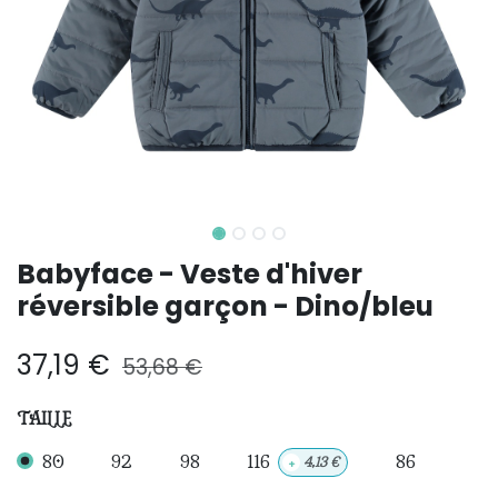
Babyface - Veste d'hiver
réversible garçon - Dino/bleu
37,19
€
53,68
€
TAILLE
80
92
98
116
86
+
4,13
€