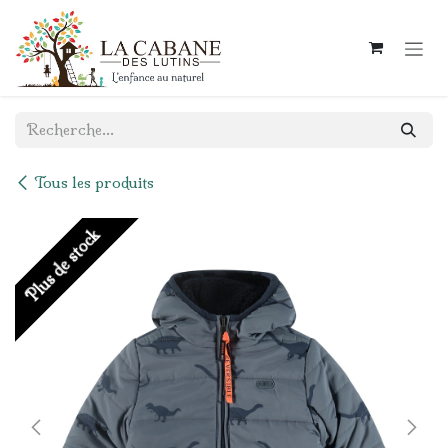
Se rendre au contenu
Tous les produits
Plus de stock