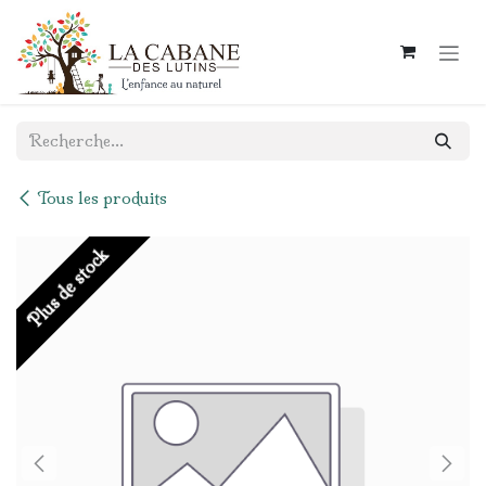
Se rendre au contenu
Tous les produits
Plus de stock