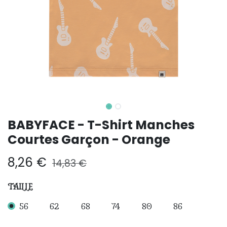
BABYFACE - T-Shirt Manches
Courtes Garçon - Orange
8,26
€
14,83
€
TAILLE
56
62
68
74
80
86