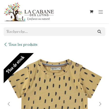
Se rendre au contenu
Tous les produits
Plus de stock