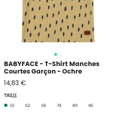
BABYFACE - T-Shirt Manches
Courtes Garçon - Ochre
14,83
€
TAILLE
56
62
68
74
80
86