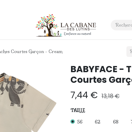
 anniversaire
Contact
ches Courtes Garçon - Cream
BABYFACE - T
Courtes Gar
7,44
€
13,18
€
TAILLE
56
62
68