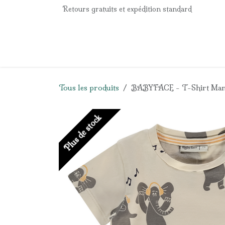
Se rendre au contenu
Retours gratuits et expédition standard
Accueil
e-Shop
Listes de naissance
Panier
Tous les produits
BABYFACE - T-Shirt Man
Plus de stock