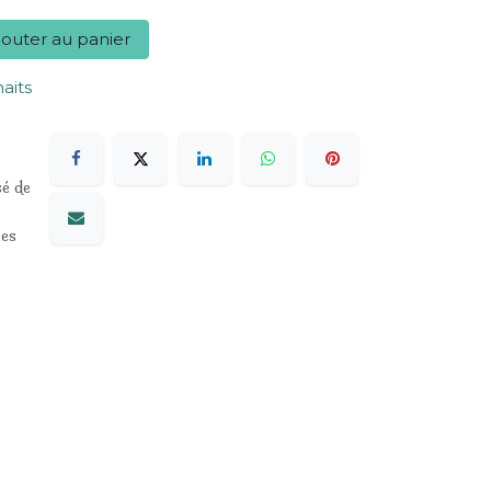
outer au panier
haits
sé de
les