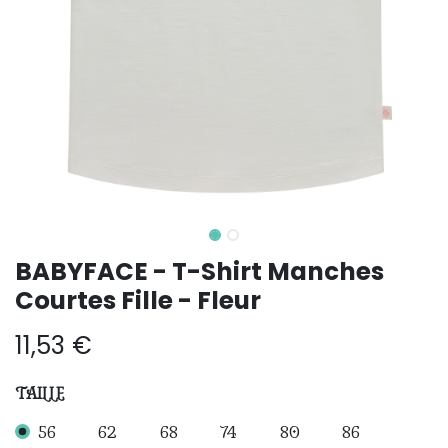
BABYFACE - T-Shirt Manches
Courtes Fille - Fleur
11,53
€
TAILLE
56
62
68
74
80
86