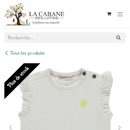
Se rendre au contenu
Tous les produits
Plus de stock