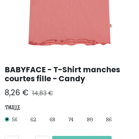
BABYFACE - T-Shirt manches
courtes fille - Candy
8,26
€
14,83
€
TAILLE
56
62
68
74
80
86