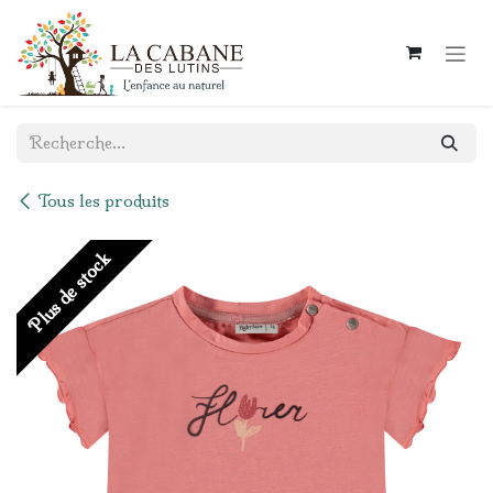
Se rendre au contenu
Tous les produits
Plus de stock