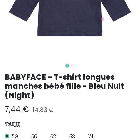
BABYFACE - T-shirt longues
manches bébé fille - Bleu Nuit
(Night)
7,44
€
14,83
€
TAILLE
50
56
62
68
74