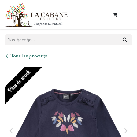
Se rendre au contenu
Tous les produits
Plus de stock