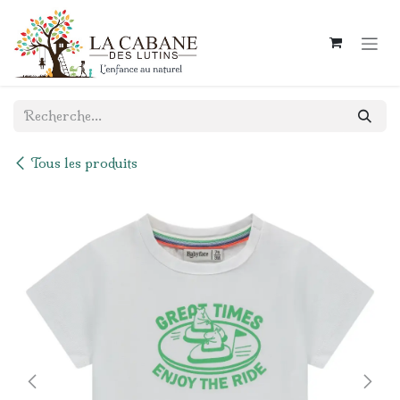
Se rendre au contenu
Tous les produits