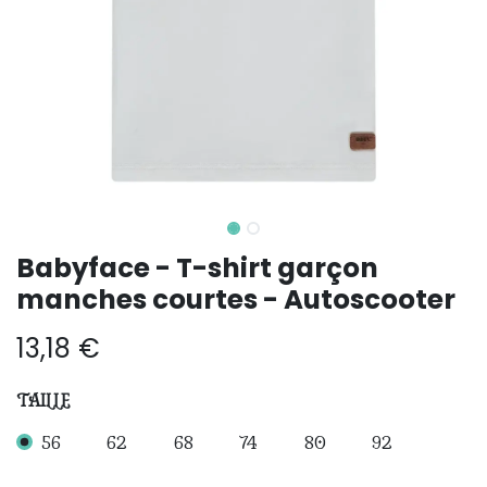
Babyface - T-shirt garçon
manches courtes - Autoscooter
13,18
€
TAILLE
56
62
68
74
80
92