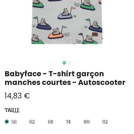
Babyface - T-shirt garçon
manches courtes - Autoscooter
14,83
€
TAILLE
56
62
68
74
80
92