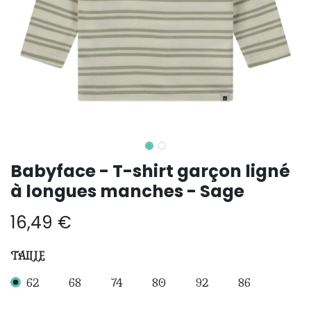
Babyface - T-shirt garçon ligné
à longues manches - Sage
16,49
€
TAILLE
62
68
74
80
92
86