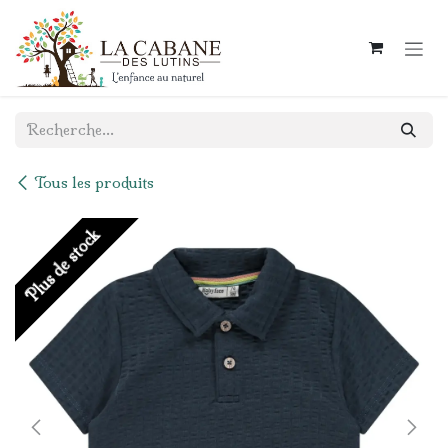
Se rendre au contenu
Tous les produits
Plus de stock