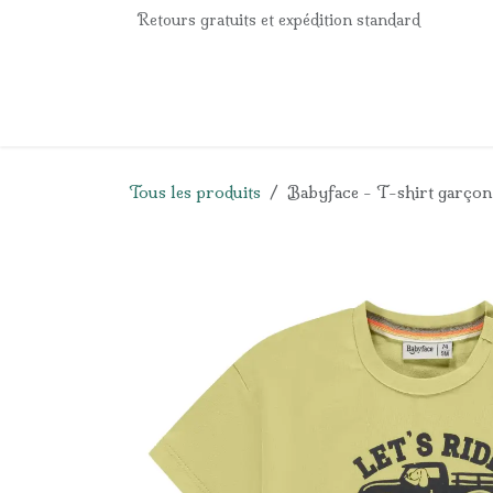
Se rendre au contenu
Retours gratuits et expédition standard
Accueil
e-Shop
Listes de naissance
Panier
Tous les produits
Babyface - T-shirt garçon 