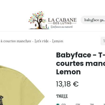
 anniversaire
Contact
à courtes manches - Let's ride - Lemon
Babyface - T
courtes manch
Lemon
13,18
€
TAILLE