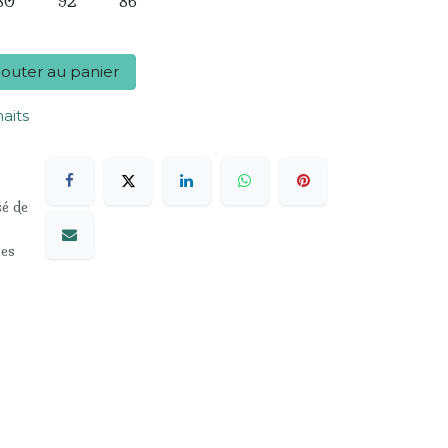
80
92
86
outer au panier
haits
sé de
les