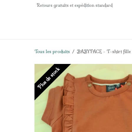
Se rendre au contenu
Retours gratuits et expédition standard
Accueil
e-Shop
Listes de naissance
Panier
Tous les produits
BABYFACE - T-shirt fille 
Plus de stock