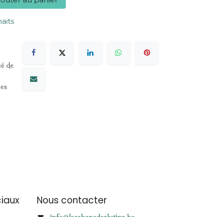
haits
sé de
les
iaux
Nous contacter