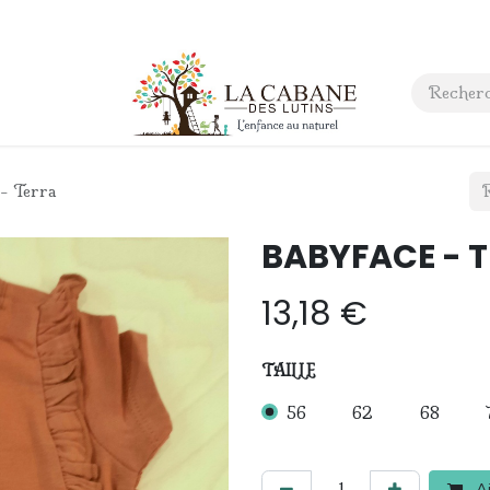
 anniversaire
Contact
- Terra
BABYFACE - T-s
13,18
€
TAILLE
56
62
68
Aj