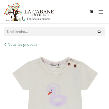
Se rendre au contenu
Tous les produits