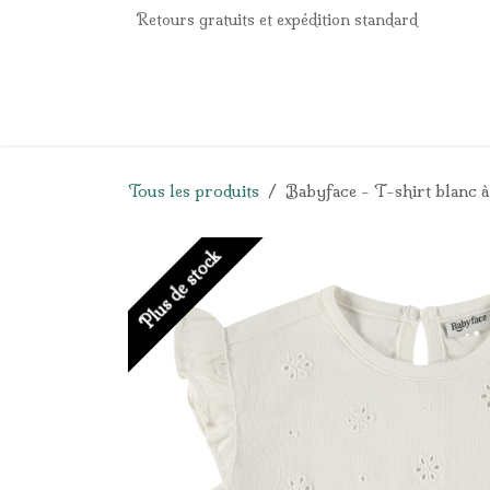
Se rendre au contenu
Retours gratuits et expédition standard
Accueil
e-Shop
Listes de naissance
Panier
Tous les produits
Babyface - T-shirt blanc à 
Plus de stock