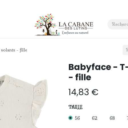
 anniversaire
Contact
volants - fille
Babyface - T-
- fille
14,83
€
TAILLE
56
62
68