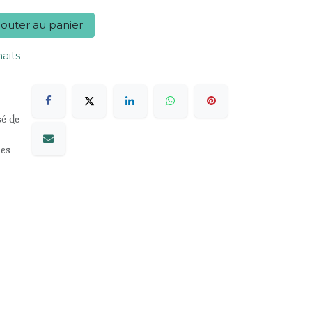
outer au panier
haits
sé de
les