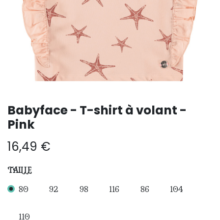
Babyface - T-shirt à volant -
Pink
16,49
€
TAILLE
80
92
98
116
86
104
110