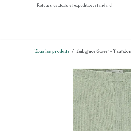
Se rendre au contenu
Retours gratuits et expédition standard
Accueil
e-Shop
Listes de naissance
Panier
Tous les produits
Babyface Sweet - Pantalon