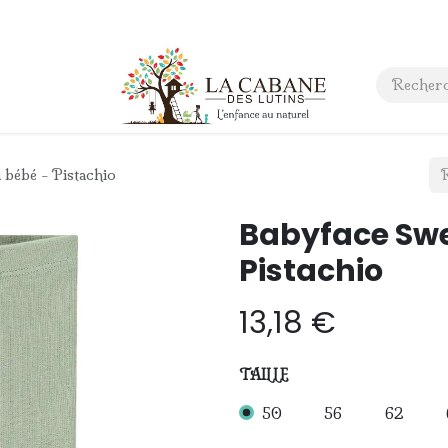
 anniversaire
Contact
 bébé - Pistachio
Babyface Swe
Pistachio
13,18
€
TAILLE
50
56
62