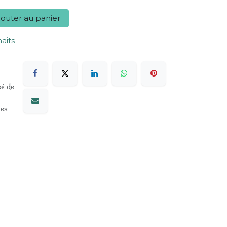
outer au panier
haits
sé de
les