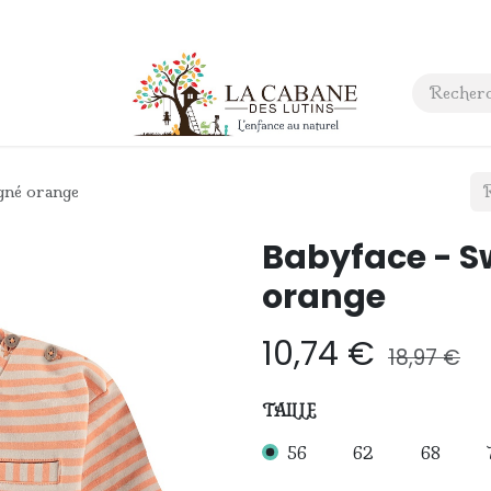
 anniversaire
Contact
igné orange
Babyface - Sw
orange
10,74
€
18,97
€
TAILLE
56
62
68