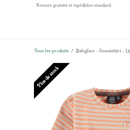
Se rendre au contenu
Retours gratuits et expédition standard
Accueil
e-Shop
Listes de naissance
Panier
Tous les produits
Babyface - Sweatshirt - L
Plus de stock