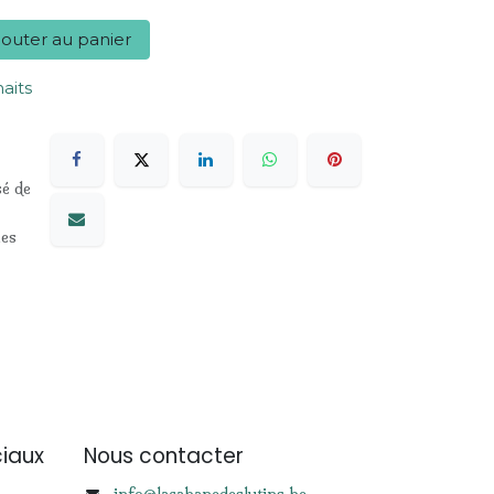
outer au panier
haits
sé de
les
iaux
Nous contacter