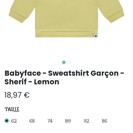
Babyface - Sweatshirt Garçon -
Sherif - Lemon
18,97
€
TAILLE
62
68
74
80
92
86