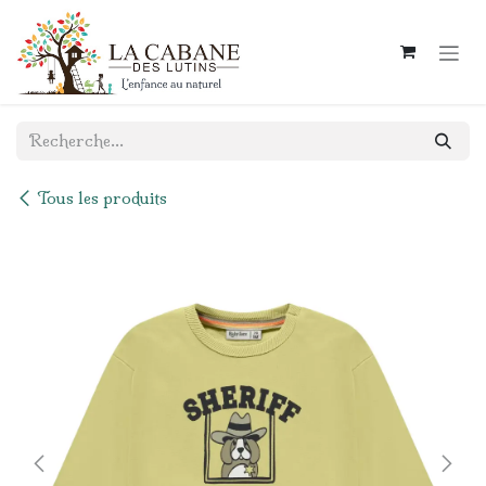
Se rendre au contenu
Tous les produits