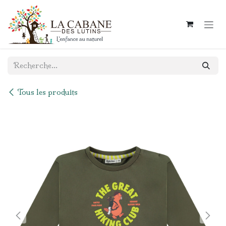
Se rendre au contenu
Tous les produits