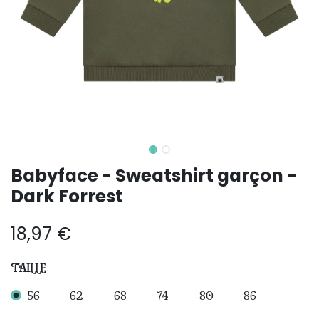
Babyface - Sweatshirt garçon -
Dark Forrest
18,97
€
TAILLE
56
62
68
74
80
86