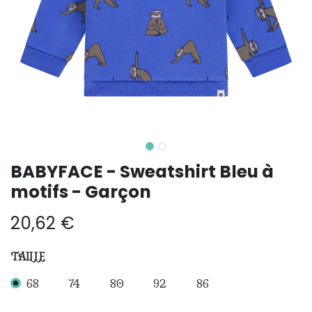
BABYFACE - Sweatshirt Bleu à
motifs - Garçon
20,62
€
TAILLE
68
74
80
92
86