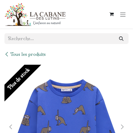
Se rendre au contenu
Tous les produits
Plus de stock