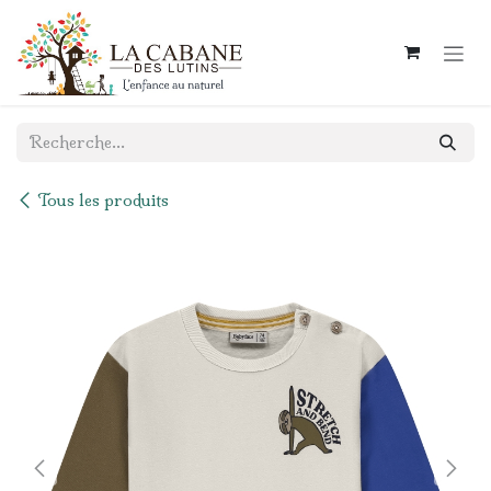
Se rendre au contenu
Tous les produits