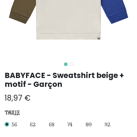
BABYFACE - Sweatshirt beige +
motif - Garçon
18,97
€
TAILLE
56
62
68
74
80
92