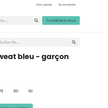
Mon panier
Se connecter
Contactez-nous
weat bleu - garçon
74
80
86
outer au panier