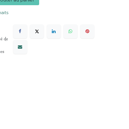
haits
sé de
les