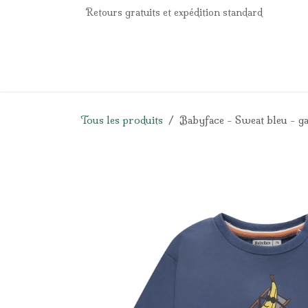
Se rendre au contenu
Retours gratuits et expédition standard
Accueil
e-Shop
Listes de naissance
Panier
Tous les produits
Babyface - Sweat bleu - g