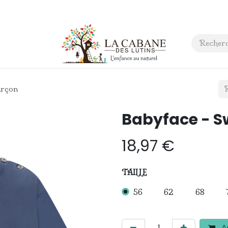
 anniversaire
Contact
arçon
Babyface - S
18,97
€
TAILLE
56
62
68
Aj