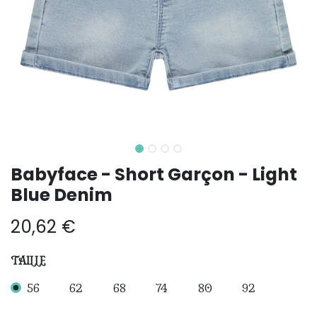
Babyface - Short Garçon - Light
Blue Denim
20,62
€
TAILLE
56
62
68
74
80
92