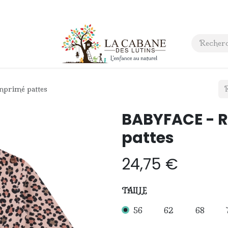
 anniversaire
Contact
primé pattes
BABYFACE - R
pattes
24,75
€
TAILLE
56
62
68