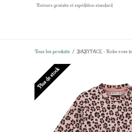
Se rendre au contenu
Retours gratuits et expédition standard
Accueil
e-Shop
Listes de naissance
Panier
Tous les produits
BABYFACE - Robe rose im
Plus de stock