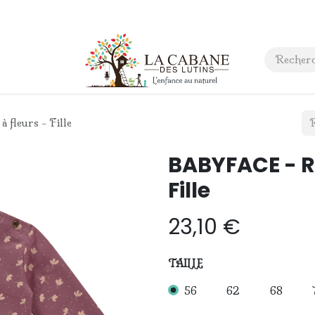
 anniversaire
Contact
fleurs - Fille
BABYFACE - R
Fille
23,10
€
TAILLE
56
62
68