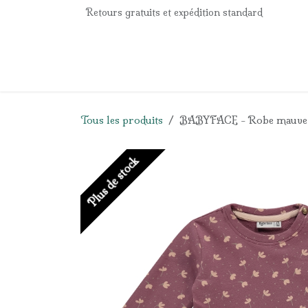
Se rendre au contenu
Retours gratuits et expédition standard
Accueil
e-Shop
Listes de naissance
Panier
Tous les produits
BABYFACE - Robe mauve à 
Plus de stock