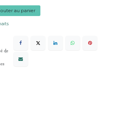
outer au panier
haits
sé de
les