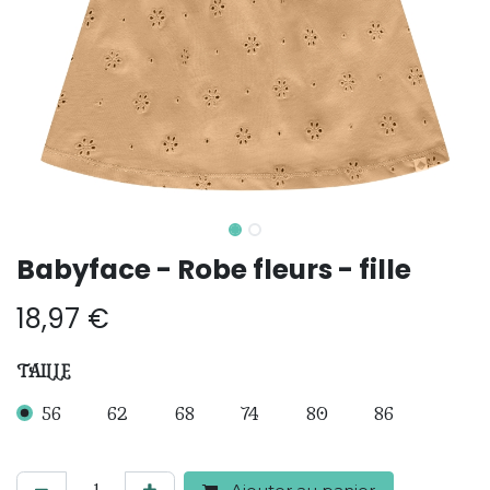
Babyface - Robe fleurs - fille
18,97
€
TAILLE
56
62
68
74
80
86