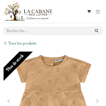
Se rendre au contenu
Tous les produits
Plus de stock