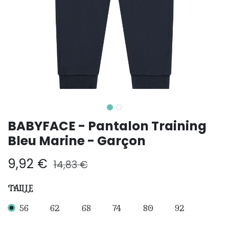
BABYFACE - Pantalon Training
Bleu Marine - Garçon
9,92
€
14,83
€
TAILLE
56
62
68
74
80
92