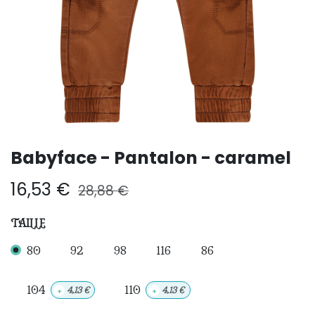
Babyface - Pantalon - caramel
16,53
€
28,88
€
TAILLE
80
92
98
116
86
104
110
+
4,13
€
+
4,13
€