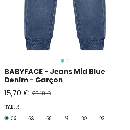
BABYFACE - Jeans Mid Blue
Denim - Garçon
15,70
€
23,10
€
TAILLE
56
62
68
74
80
92