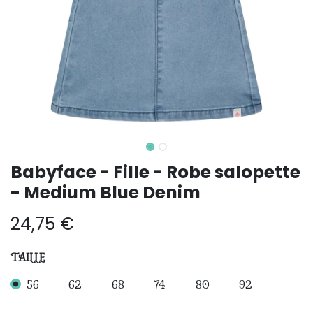
Babyface - Fille - Robe salopette
- Medium Blue Denim
24,75
€
TAILLE
56
62
68
74
80
92