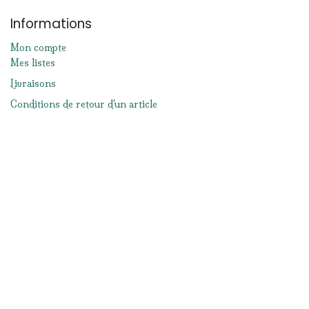
Informations
Mon compte
Mes listes
Livraisons
Conditions de retour d'un article
Moyens de paiement
Mentions légales
Conditions générales de ventes
Réseaux sociaux
Facebook
Instagram
Nous contacter