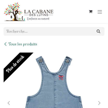
Se rendre au contenu
Tous les produits
Plus de stock