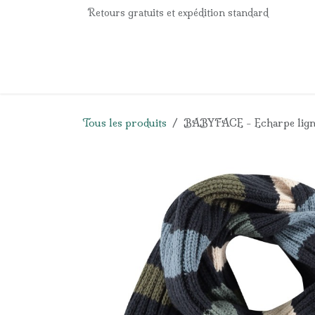
Se rendre au contenu
Retours gratuits et expédition standard
Accueil
e-Shop
Listes de naissance
Panier
Tous les produits
BABYFACE - Echarpe ligné