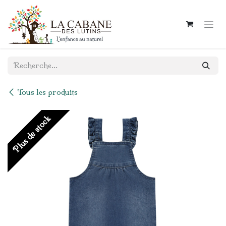
Se rendre au contenu
Tous les produits
Plus de stock