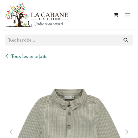
Se rendre au contenu
Tous les produits