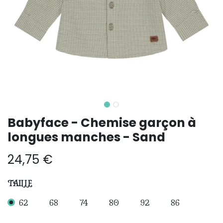
Babyface - Chemise garçon à
longues manches - Sand
24,75
€
TAILLE
62
68
74
80
92
86