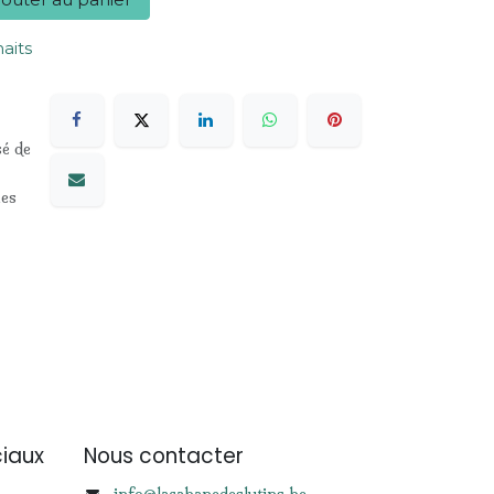
haits
sé de
les
iaux
Nous contacter