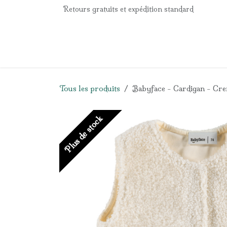
Se rendre au contenu
Retours gratuits et expédition standard
Accueil
e-Shop
Listes de naissance
Panier
Tous les produits
Babyface - Cardigan - Cr
Plus de stock