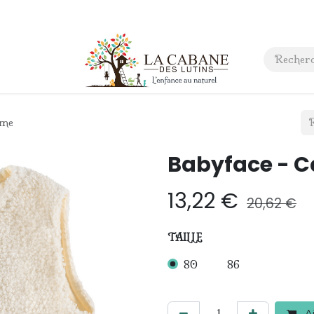
 anniversaire
Contact
eme
Babyface - C
13,22
€
20,62
€
TAILLE
80
86
Aj