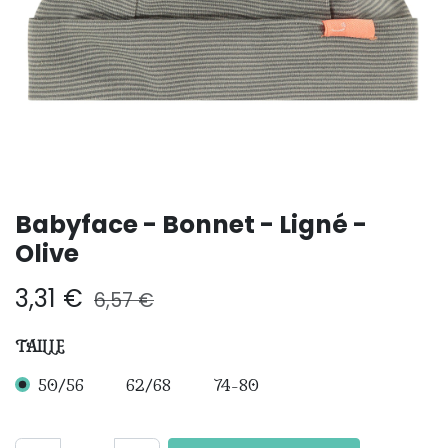
Babyface - Bonnet - Ligné -
Olive
3,31
€
6,57
€
TAILLE
50/56
62/68
74-80