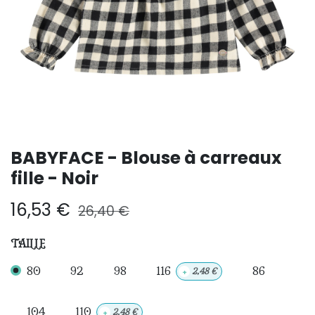
BABYFACE - Blouse à carreaux
fille - Noir
16,53
€
26,40
€
TAILLE
80
92
98
116
86
+
2,48
€
104
110
+
2,48
€