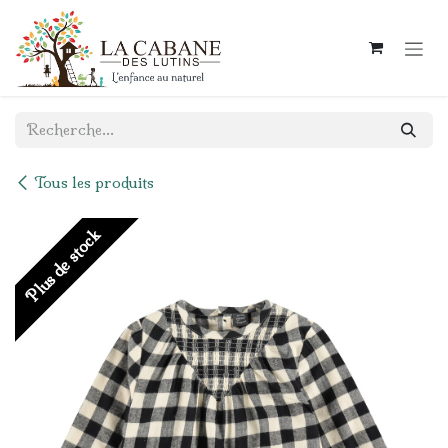
Se rendre au contenu
Tous les produits
Plus de stock