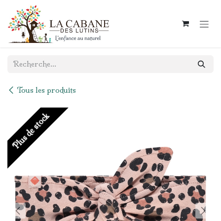
Se rendre au contenu
Tous les produits
Plus de stock