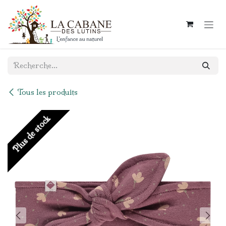
Se rendre au contenu
Tous les produits
Plus de stock