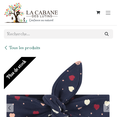
Se rendre au contenu
Tous les produits
Plus de stock