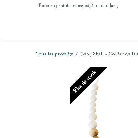
Se rendre au contenu
Retours gratuits et expédition standard
Accueil
e-Shop
Listes de naissance
Panier
Tous les produits
Baby Shell - Collier d'all
Plus de stock