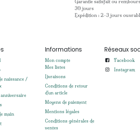
Garantie satisfait ou rembour
30 jours
Expédition : 2-3 jours ouvrab
es
Informations
Réseaux soc
Facebook
l
Mon compte
Mes listes
p
Instagram
Livraisons
de naissance /
x
Conditions de retour
d'un article
 anniversaire
Moyens de paiement
s
Mentions légales
e main
Conditions générales de
t
ventes