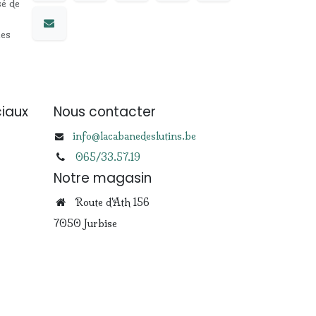
sé de
les
iaux
Nous contacter
info@lacabanedeslutins.be
065/33.57.19
Notre magasin
Route d'Ath 156
7050 Jurbise