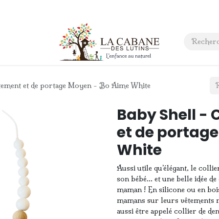
 anniversaire
Contact
aitement et de portage Moyen - Bo Aime White
Baby Shell - 
et de portag
White
Aussi utile qu’élégant, le colli
son bébé… et une belle idée de 
maman ! En silicone ou en bois
mamans sur leurs vêtements ma
aussi être appelé collier de de