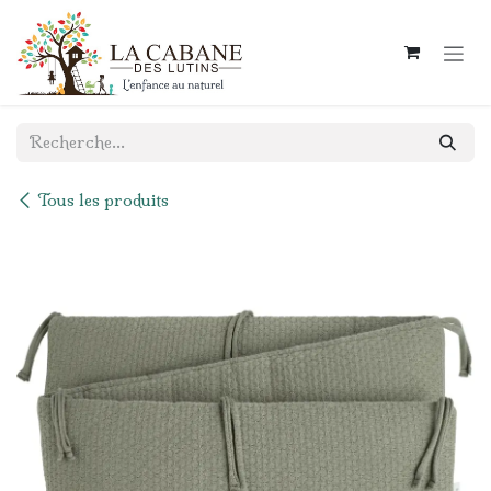
Se rendre au contenu
Tous les produits